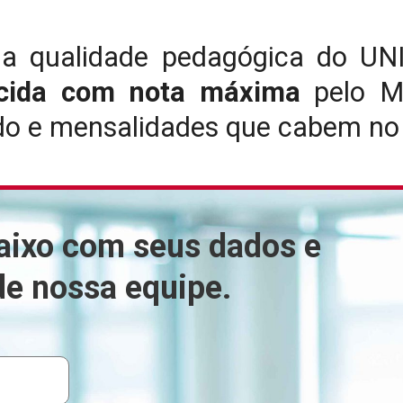
 a qualidade pedagógica do U
cida com nota máxima
pelo Mi
do e mensalidades que cabem no 
aixo com seus dados e
de nossa equipe.