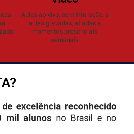
teca
Aulas ao vivo, com interação, e
ra
aulas gravadas, aliadas a
izado
momentos presenciais
semanais
TA?
 de excelência reconhecido
 mil alunos
no Brasil e no