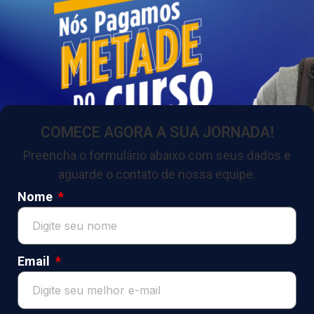
COMECE AGORA A SUA JORNADA!
Preencha o formulário abaixo com seus dados e
aguarde o contato de nossa equipe.
Nome
Email