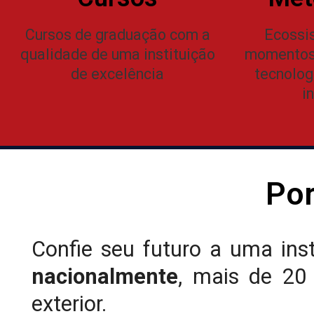
Cursos de graduação com a
Ecossis
qualidade de uma instituição
momentos 
de excelência
tecnolog
i
Por
Confie seu futuro a uma ins
nacionalmente
, mais de 20
exterior.