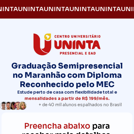
INTA
UNINTA
UNINTA
UNINTA
UNINTA
UNI
Graduação Semipresencial
no Maranhão com Diploma
Reconhecido pelo MEC
Estude perto de casa com flexibilidade total e
mensalidades a partir de R$ 199/mês.
+ de 40 mil alunos espalhados no Brasil
Preencha abaixo
para