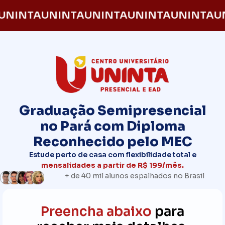
UNINTA
UNINTA
UNINTA
UNINTA
UNINTA
U
Graduação Semipresencial
no Pará com Diploma
Reconhecido pelo MEC
Estude perto de casa com flexibilidade total e
mensalidades a partir de R$ 199/mês.
+ de 40 mil alunos espalhados no Brasil
Preencha abaixo
para