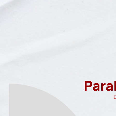
Para
E