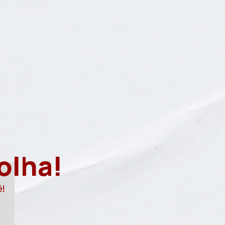
olha!
ê!