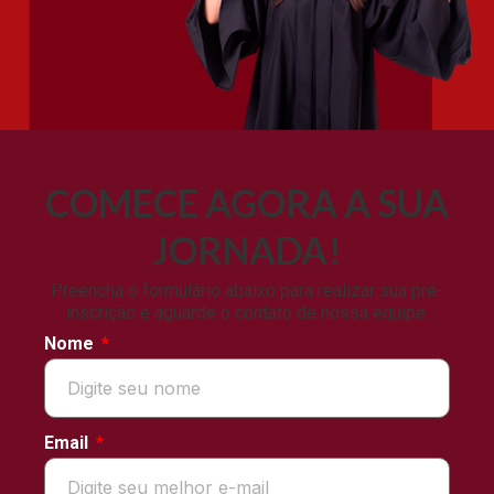
COMECE AGORA A SUA
JORNADA!
Preencha o formulário abaixo para realizar sua pré-
inscrição e aguarde o contato de nossa equipe.
Nome
Email